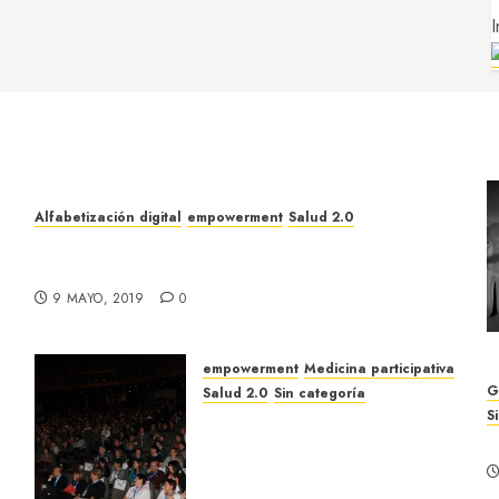
I
Alfabetización digital
empowerment
Salud 2.0
Redes sociales, generación Z y profesionales
sanitarios
9 MAYO, 2019
0
empowerment
Medicina participativa
G
Salud 2.0
Sin categoría
S
¡ Algo está cambiando de
T
verdad! GEPAC 2012, un
congreso organizado por y
para pacientes