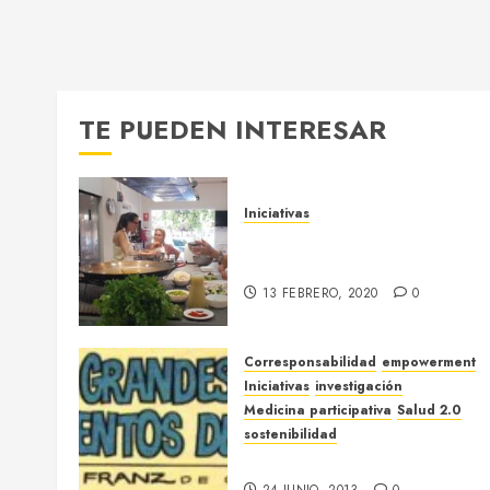
TE PUEDEN INTERESAR
Iniciativas
Más viejos, más pobres, más
solos
13 FEBRERO, 2020
0
Corresponsabilidad
empowerment
Iniciativas
investigación
Medicina participativa
Salud 2.0
sostenibilidad
«Que inventen ellos»
24 JUNIO, 2013
0