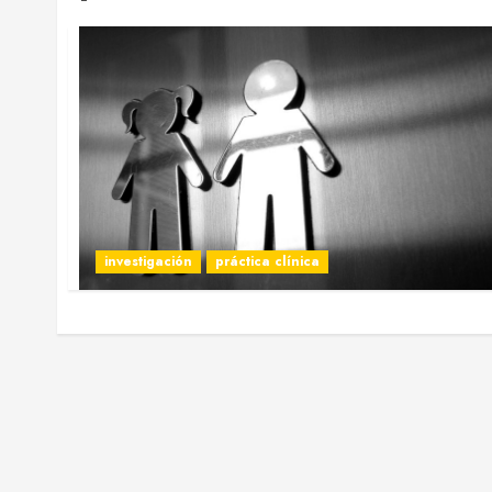
investigación
práctica clínica