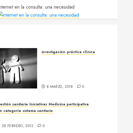
nternet en la consulta: una necesidad
investigación
práctica clínica
La importancia de llamarse
Ernesto (o porqué la Medicina
trata mejor a los hombres que
a las mujeres)
8 MARZO, 2018
0
estión sanitaria
Iniciativas
Medicina participativa
in categoría
sistema sanitario
ostadas con mantequilla y otras leyes «sociales»
28 FEBRERO, 2012
0