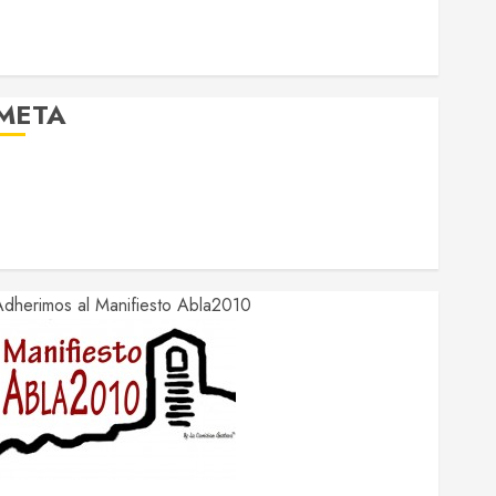
META
Acceder
Feed de entradas
Feed de comentarios
WordPress.org
dherimos al Manifiesto Abla2010