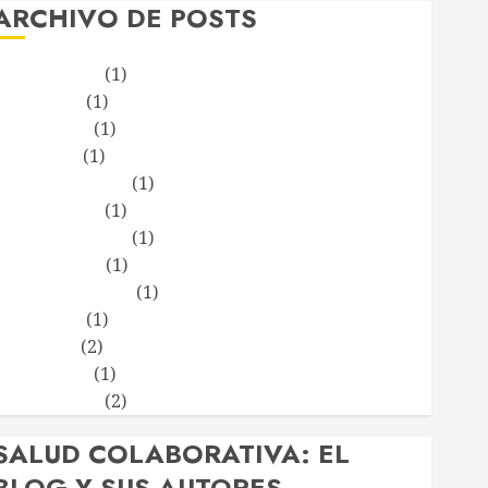
ARCHIVO DE POSTS
febrero 2020
(1)
mayo 2019
(1)
marzo 2018
(1)
junio 2013
(1)
noviembre 2012
(1)
febrero 2012
(1)
noviembre 2011
(1)
octubre 2011
(1)
septiembre 2011
(1)
mayo 2011
(1)
abril 2011
(2)
marzo 2011
(1)
febrero 2011
(2)
SALUD COLABORATIVA: EL
BLOG Y SUS AUTORES