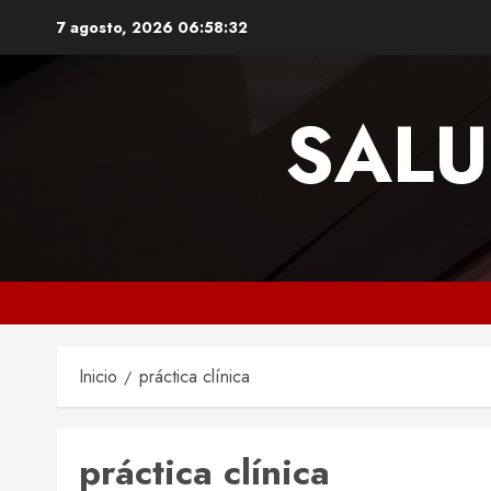
Saltar
7 agosto, 2026
06:58:33
al
contenido
SALU
Inicio
práctica clínica
práctica clínica