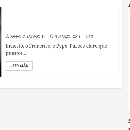
La importancia de llamarse Ernesto (o porqué la
Medicina trata mejor a los hombres que a las
mujeres)
IGNACIO BASAGOITI
8 MARZO, 2018
0
Ernesto, o Francisco, o Pepe. Parece claro que
puestos...
LEER MÁS